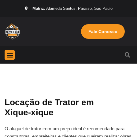
Matriz:
Alameda Santos, Paraíso, São Paulo
Fale Conosco
Página Inicial
Máquinas para locação
Sobre nós
Locação de Trator em
Xique-xique
O aluguel de trator com um preço ideal é recomendado para
construtoras, empreiteiras e clientes que queiram realizar obras