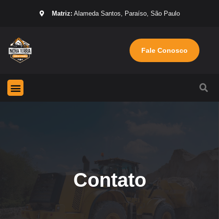
Matriz:
Alameda Santos, Paraíso, São Paulo
Fale Conosco
Página Inicial
Máquinas para locação
Sobre nós
Contato