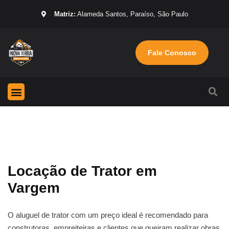
Matriz:
Alameda Santos, Paraíso, São Paulo
Fale Conosco
Página Inicial
Máquinas para locação
Sobre nós
Locação de Trator em
Vargem
O aluguel de trator com um preço ideal é recomendado para
construtoras, empreiteiras e clientes que queiram realizar obras