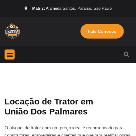
Matriz:
Alameda Santos, Paraíso, São Paulo
Fale Conosco
Página Inicial
Máquinas para locação
Sobre nós
Locação de Trator em
União Dos Palmares
O aluguel de trator com um preço ideal é recomendado para
construtoras, empreiteiras e clientes que queiram realizar obras