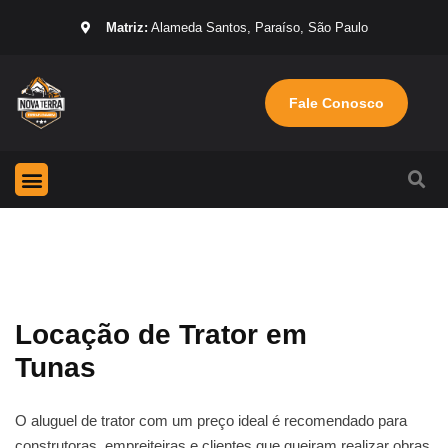
Matriz:
Alameda Santos, Paraíso, São Paulo
Fale Conosco
Página Inicial
Máquinas para locação
Sobre nós
Locação de Trator em
Tunas
O aluguel de trator com um preço ideal é recomendado para
construtoras, empreiteiras e clientes que queiram realizar obras