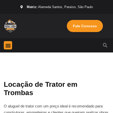
Matriz:
Alameda Santos, Paraíso, São Paulo
Fale Conosco
Página Inicial
Máquinas para locação
Sobre nós
Locação de Trator em
Trombas
O aluguel de trator com um preço ideal é recomendado para
construtoras, empreiteiras e clientes que queiram realizar obras