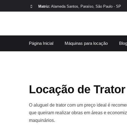
Matriz:
Alameda Santos, Paraíso, São Paulo - SP
Página Inicial
Máquinas para locação
Blo
Locação de Trator 
O aluguel de trator com um preço ideal é recomen
que queiram realizar obras em áreas e economiza
maquinários.