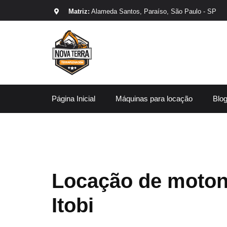
Matriz:
Alameda Santos, Paraíso, São Paulo - SP
Página Inicial
Máquinas para locação
Blo
Locação de moton
Itobi