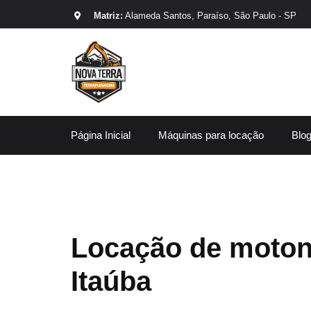
Matriz:
Alameda Santos, Paraíso, São Paulo - SP
Página Inicial
Máquinas para locação
Blo
Locação de moton
Itaúba