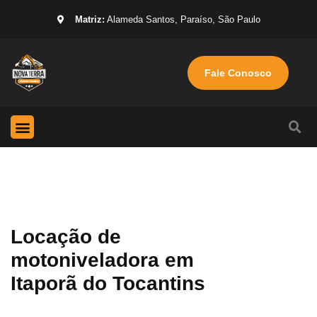
Matriz:
Alameda Santos, Paraíso, São Paulo
Fale Conosco
Página Inicial
Máquinas para locação
Sobre nós
Locação de
motoniveladora em
Itaporã do Tocantins