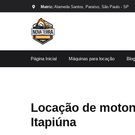
Matriz:
Alameda Santos, Paraíso, São Paulo - SP
Página Inicial
Máquinas para locação
Blo
Locação de moton
Itapiúna