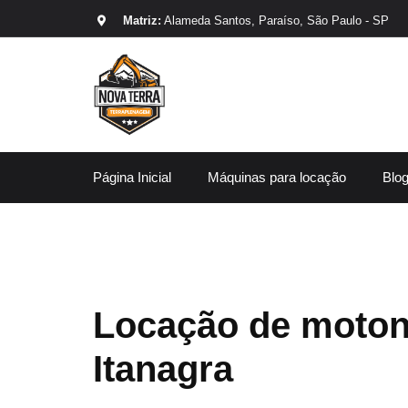
Matriz:
Alameda Santos, Paraíso, São Paulo - SP
Página Inicial
Máquinas para locação
Blo
Locação de moton
Itanagra