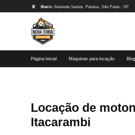
Matriz:
Alameda Santos, Paraíso, São Paulo - SP
Página Inicial
Máquinas para locação
Blo
Locação de moton
Itacarambi