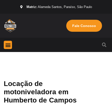
Matriz:
Alameda Santos, Paraíso, São Paulo
Fale Conosco
Página Inicial
Máquinas para locação
Sobre nós
Locação de
motoniveladora em
Humberto de Campos