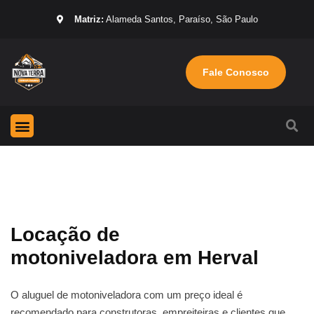
Matriz:
Alameda Santos, Paraíso, São Paulo
Fale Conosco
Página Inicial
Máquinas para locação
Sobre nós
Locação de
motoniveladora em Herval
O aluguel de motoniveladora com um preço ideal é
recomendado para construtoras, empreiteiras e clientes que