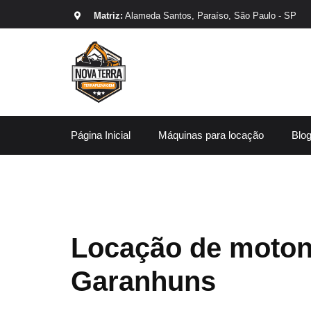
Matriz:
Alameda Santos, Paraíso, São Paulo - SP
Página Inicial
Máquinas para locação
Blo
Locação de moton
Garanhuns