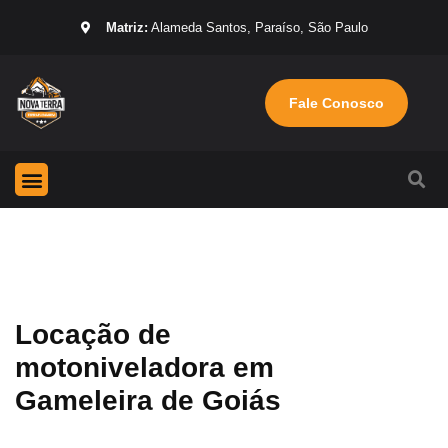
Matriz:
Alameda Santos, Paraíso, São Paulo
Fale Conosco
Página Inicial
Máquinas para locação
Sobre nós
Locação de
motoniveladora em
Gameleira de Goiás