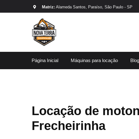
Matriz:
Alameda Santos, Paraíso, São Paulo - SP
Página Inicial
Máquinas para locação
Blo
Locação de moton
Frecheirinha