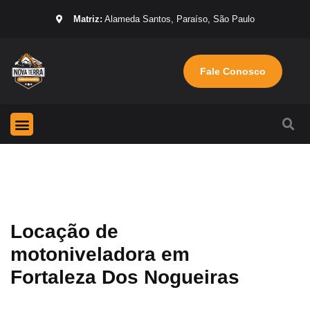
Matriz:
Alameda Santos, Paraíso, São Paulo
Fale Conosco
Página Inicial
Máquinas para locação
Sobre nós
Locação de
motoniveladora em
Fortaleza Dos Nogueiras