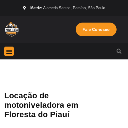
Matriz:
Alameda Santos, Paraíso, São Paulo
Fale Conosco
Página Inicial
Máquinas para locação
Sobre nós
Locação de
motoniveladora em
Floresta do Piauí