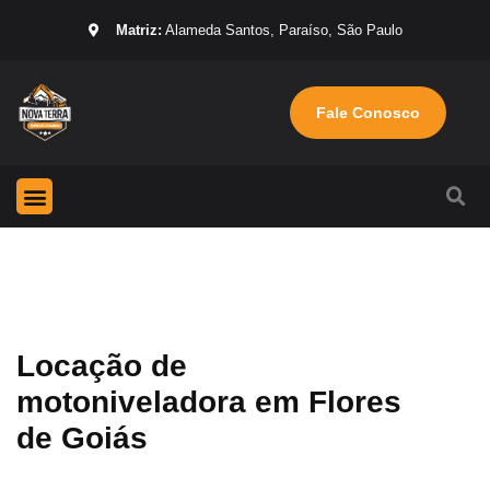
Matriz:
Alameda Santos, Paraíso, São Paulo
Fale Conosco
Página Inicial
Máquinas para locação
Sobre nós
Locação de
motoniveladora em Flores
de Goiás