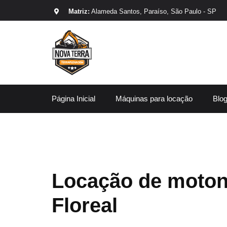
Matriz:
Alameda Santos, Paraíso, São Paulo - SP
Página Inicial
Máquinas para locação
Blo
Locação de moton
Floreal