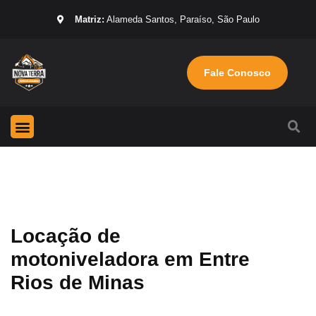
Matriz:
Alameda Santos, Paraíso, São Paulo
Fale Conosco
Página Inicial
Máquinas para locação
Sobre nós
Locação de
motoniveladora em Entre
Rios de Minas