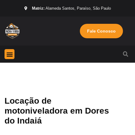
Matriz:
Alameda Santos, Paraíso, São Paulo
Fale Conosco
Página Inicial
Máquinas para locação
Sobre nós
Locação de
motoniveladora em Dores
do Indaiá