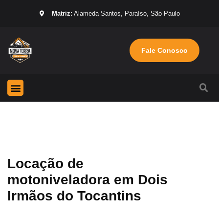
Matriz:
Alameda Santos, Paraíso, São Paulo
Fale Conosco
Página Inicial
Máquinas para locação
Sobre nós
Locação de
motoniveladora em Dois
Irmãos do Tocantins