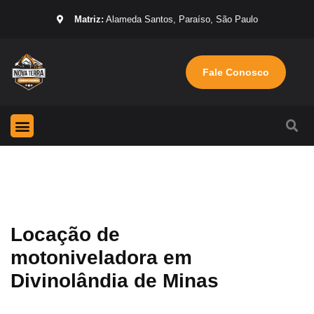
Matriz:
Alameda Santos, Paraíso, São Paulo
Fale Conosco
Página Inicial
Máquinas para locação
Sobre nós
Locação de
motoniveladora em
Divinolândia de Minas