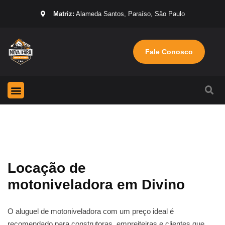
Matriz:
Alameda Santos, Paraíso, São Paulo
Fale Conosco
Página Inicial
Máquinas para locação
Sobre nós
Locação de
motoniveladora em Divino
O aluguel de motoniveladora com um preço ideal é
recomendado para construtoras, empreiteiras e clientes que