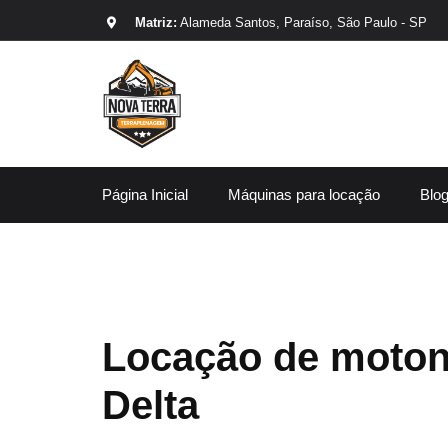
Matriz:
Alameda Santos, Paraíso, São Paulo - SP
Página Inicial
Máquinas para locação
Blo
Locação de moton
Delta