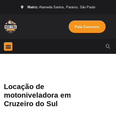
Matriz:
Alameda Santos, Paraíso, São Paulo
Fale Conosco
Página Inicial
Máquinas para locação
Sobre nós
Locação de
motoniveladora em
Cruzeiro do Sul