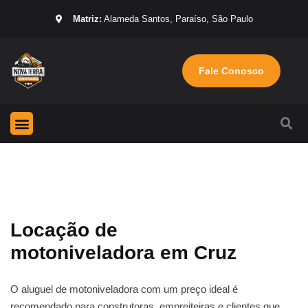
Matriz:
Alameda Santos, Paraíso, São Paulo
Fale Conosco
Página Inicial
Máquinas para locação
Sobre nós
Locação de
motoniveladora em Cruz
O aluguel de motoniveladora com um preço ideal é
recomendado para construtoras, empreiteiras e clientes que