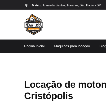
Matriz:
Alameda Santos, Paraíso, São Paulo - SP
Página Inicial
Máquinas para locação
Blo
Locação de moton
Cristópolis