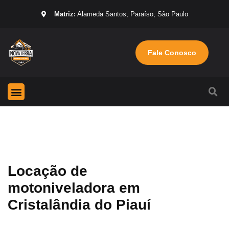
Matriz:
Alameda Santos, Paraíso, São Paulo
Fale Conosco
Página Inicial
Máquinas para locação
Sobre nós
Locação de
motoniveladora em
Cristalândia do Piauí