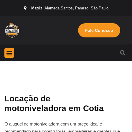
Matriz:
Alameda Santos, Paraíso, São Paulo
Fale Conosco
Página Inicial
Máquinas para locação
Sobre nós
Locação de
motoniveladora em Cotia
O aluguel de motoniveladora com um preço ideal é
recomendado para construtoras, empreiteiras e clientes que