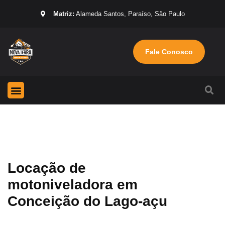
Matriz:
Alameda Santos, Paraíso, São Paulo
Fale Conosco
Página Inicial
Máquinas para locação
Sobre nós
Locação de
motoniveladora em
Conceição do Lago-açu