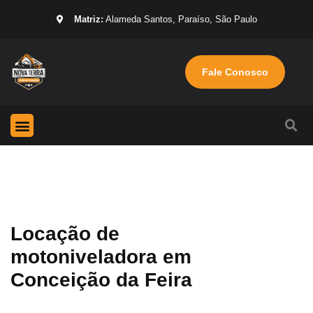
Matriz:
Alameda Santos, Paraíso, São Paulo
Fale Conosco
Página Inicial
Máquinas para locação
Sobre nós
Locação de
motoniveladora em
Conceição da Feira