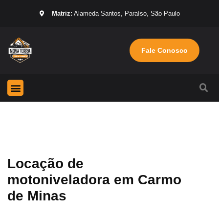
Matriz:
Alameda Santos, Paraíso, São Paulo
Fale Conosco
Página Inicial
Máquinas para locação
Sobre nós
Locação de
motoniveladora em Carmo
de Minas