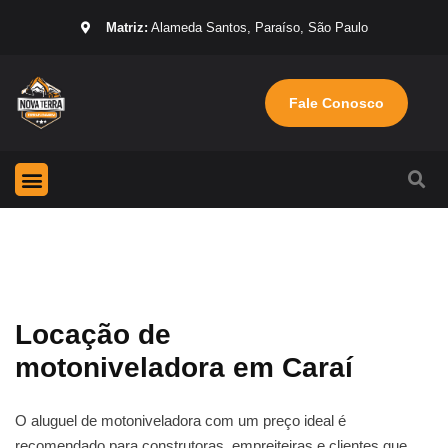
Matriz:
Alameda Santos, Paraíso, São Paulo
Fale Conosco
Página Inicial
Máquinas para locação
Sobre nós
Locação de
motoniveladora em Caraí
O aluguel de motoniveladora com um preço ideal é
recomendado para construtoras, empreiteiras e clientes que