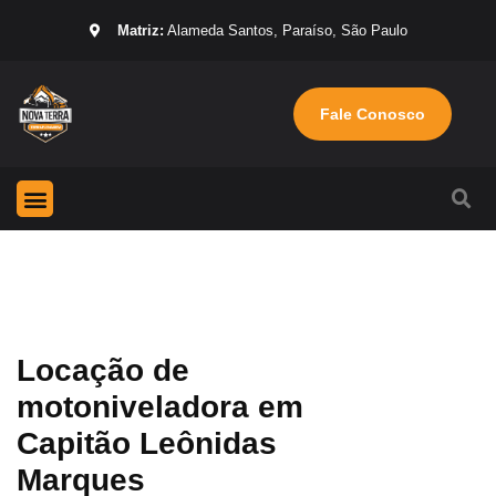
Matriz:
Alameda Santos, Paraíso, São Paulo
Fale Conosco
Página Inicial
Máquinas para locação
Sobre nós
Locação de
motoniveladora em
Capitão Leônidas
Marques