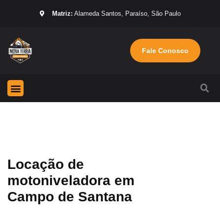
Matriz:
Alameda Santos, Paraíso, São Paulo
Fale Conosco
Página Inicial
Máquinas para locação
Sobre nós
Locação de
motoniveladora em
Campo de Santana