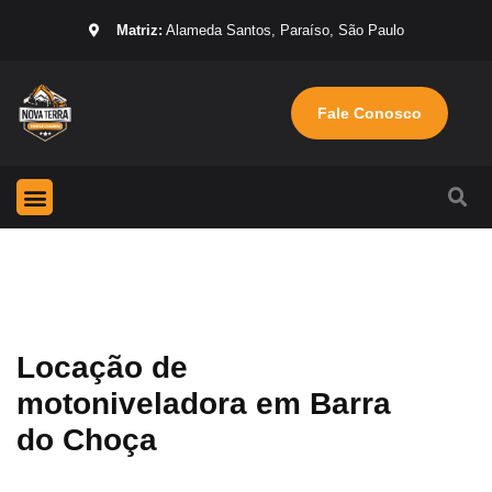
Matriz:
Alameda Santos, Paraíso, São Paulo
Fale Conosco
Página Inicial
Máquinas para locação
Sobre nós
Locação de
motoniveladora em Barra
do Choça