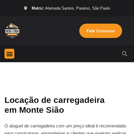
Matriz:
Alameda Santos, Paraíso, São Paulo
Fale Conosco
Página Inicial
Máquinas para locação
Sobre nós
Locação de carregadeira
em Monte Sião
O aluguel de carregadeira com um preço ideal é recomendado
para construtoras, empreiteiras e clientes que queiram realizar