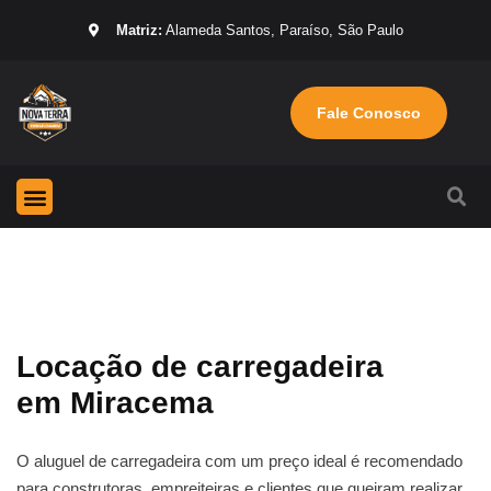
Matriz:
Alameda Santos, Paraíso, São Paulo
Fale Conosco
Página Inicial
Máquinas para locação
Sobre nós
Locação de carregadeira
em Miracema
O aluguel de carregadeira com um preço ideal é recomendado
para construtoras, empreiteiras e clientes que queiram realizar