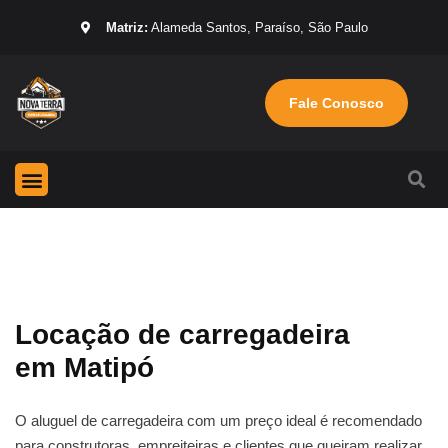
Matriz:
Alameda Santos, Paraíso, São Paulo
Fale Conosco
Página Inicial
Máquinas para locação
Sobre nós
Locação de carregadeira
em Matipó
O aluguel de carregadeira com um preço ideal é recomendado
para construtoras, empreiteiras e clientes que queiram realizar