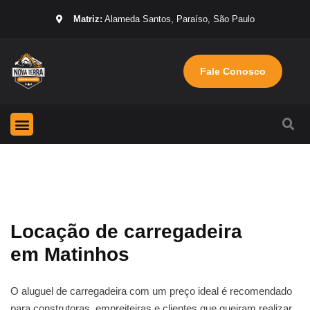
Matriz:
Alameda Santos, Paraíso, São Paulo
Fale Conosco
Página Inicial
Máquinas para locação
Sobre nós
Locação de carregadeira
em Matinhos
O aluguel de carregadeira com um preço ideal é recomendado
para construtoras, empreiteiras e clientes que queiram realizar