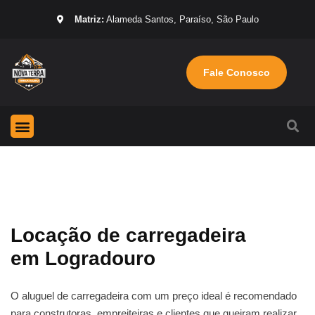
Matriz:
Alameda Santos, Paraíso, São Paulo
Fale Conosco
Página Inicial
Máquinas para locação
Sobre nós
Locação de carregadeira
em Logradouro
O aluguel de carregadeira com um preço ideal é recomendado
para construtoras, empreiteiras e clientes que queiram realizar