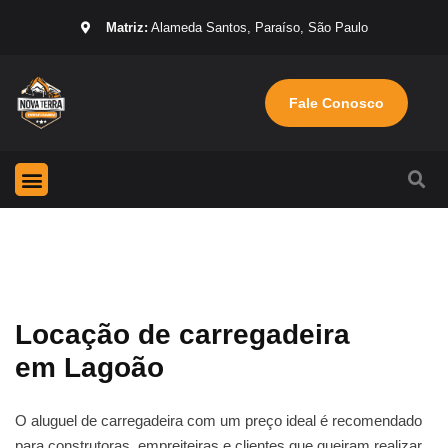
Matriz:
Alameda Santos, Paraíso, São Paulo
Fale Conosco
Página Inicial
Máquinas para locação
Sobre nós
Locação de carregadeira
em Lagoão
O aluguel de carregadeira com um preço ideal é recomendado
para construtoras, empreiteiras e clientes que queiram realizar