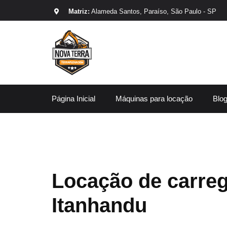
Matriz:
Alameda Santos, Paraíso, São Paulo - SP
Página Inicial
Máquinas para locação
Blo
Locação de carre
Itanhandu